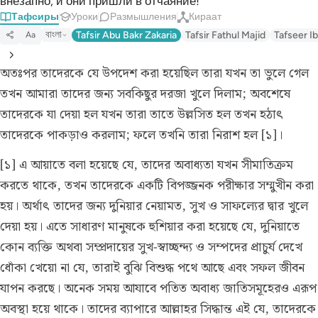
внезапно, и они пришли в отчаяние!
Тафсиры
Уроки
Размышления
Кираат
বাংলা
Tafsir Abu Bakr Zakaria
Tafsir Fathul Majid
Tafseer Ib
Aa
অতঃপর তাদেরকে যে উপদেশ করা হয়েছিল তারা যখন তা ভুলে গেল
তখন আমারা তাদের জন্য সবকিছুর দরজা খুলে দিলাম; অবশেষে
তাদেরকে যা দেয়া হল যখন তারা তাতে উল্লসিত হল তখন হঠাৎ
তাদেরকে পাকড়াও করলাম; ফলে তখনি তারা নিরাশ হল [১]।
[১] এ আয়াতে বলা হয়েছে যে, তাদের অবাধ্যতা যখন সীমাতিক্রম
করতে থাকে, তখন তাদেরকে একটি বিপজ্জনক পরীক্ষার সম্মুখীন করা
হয়। অর্থাৎ তাদের জন্য দুনিয়ার নেয়ামত, সুখ ও সাফল্যের দ্বার খুলে
দেয়া হয়। এতে সাধারণ মানুষকে হুশিয়ার করা হয়েছে যে, দুনিয়াতে
কোন ব্যক্তি অথবা সম্প্রদায়ের সুখ-স্বাচ্ছন্দ্য ও সম্পদের প্রাচুর্য দেখে
ধোঁকা খেয়ো না যে, তারাই বুঝি বিশুদ্ধ পথে আছে এবং সফল জীবন
যাপন করছে। অনেক সময় আযাবে পতিত অবাধ্য জাতিসমূহেরও এরূপ
অবস্থা হয়ে থাকে। তাদের ব্যাপারে আল্লাহর সিদ্ধান্ত এই যে, তাদেরকে