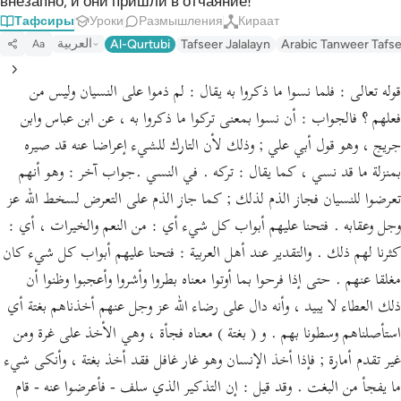
внезапно, и они пришли в отчаяние!
Тафсиры
Уроки
Размышления
Кираат
العربية
Al-Qurtubi
Tafseer Jalalayn
Arabic Tanweer Tafs
Aa
قوله تعالى : فلما نسوا ما ذكروا به يقال : لم ذموا على النسيان وليس من
فعلهم ؟ فالجواب : أن نسوا بمعنى تركوا ما ذكروا به ، عن ابن عباس وابن
جريج ، وهو قول أبي علي ; وذلك لأن التارك للشيء إعراضا عنه قد صيره
بمنزلة ما قد نسي ، كما يقال : تركه . في النسي .جواب آخر : وهو أنهم
تعرضوا للنسيان فجاز الذم لذلك ; كما جاز الذم على التعرض لسخط الله عز
وجل وعقابه . فتحنا عليهم أبواب كل شيء أي : من النعم والخيرات ، أي :
كثرنا لهم ذلك . والتقدير عند أهل العربية : فتحنا عليهم أبواب كل شيء كان
مغلقا عنهم . حتى إذا فرحوا بما أوتوا معناه بطروا وأشروا وأعجبوا وظنوا أن
ذلك العطاء لا يبيد ، وأنه دال على رضاء الله عز وجل عنهم أخذناهم بغتة أي
استأصلناهم وسطونا بهم . و ( بغتة ) معناه فجأة ، وهي الأخذ على غرة ومن
غير تقدم أمارة ; فإذا أخذ الإنسان وهو غار غافل فقد أخذ بغتة ، وأنكى شيء
ما يفجأ من البغت . وقد قيل : إن التذكير الذي سلف - فأعرضوا عنه - قام