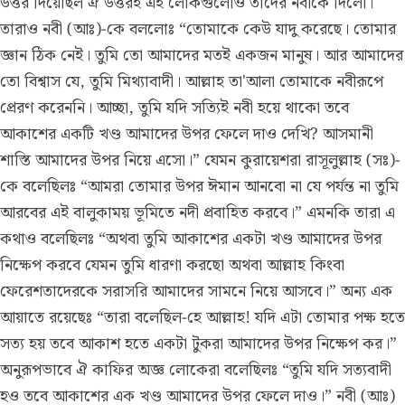
উত্তর দিয়েছিল ঐ উত্তরই এই লোকগুলোও তাদের নবীকে দিলো।
তারাও নবী (আঃ)-কে বললোঃ “তোমাকে কেউ যাদু করেছে। তোমার
জ্ঞান ঠিক নেই। তুমি তো আমাদের মতই একজন মানুষ। আর আমাদের
তো বিশ্বাস যে, তুমি মিথ্যাবাদী। আল্লাহ তা'আলা তোমাকে নবীরূপে
প্রেরণ করেননি। আচ্ছা, তুমি যদি সত্যিই নবী হয়ে থাকো তবে
আকাশের একটি খণ্ড আমাদের উপর ফেলে দাও দেখি? আসমানী
শাস্তি আমাদের উপর নিয়ে এসো।” যেমন কুরায়েশরা রাসূলুল্লাহ (সঃ)-
কে বলেছিলঃ “আমরা তোমার উপর ঈমান আনবো না যে পর্যন্ত না তুমি
আরবের এই বালুকাময় ভূমিতে নদী প্রবাহিত করবে।” এমনকি তারা এ
কথাও বলেছিলঃ “অথবা তুমি আকাশের একটা খণ্ড আমাদের উপর
নিক্ষেপ করবে যেমন তুমি ধারণা করছো অথবা আল্লাহ কিংবা
ফেরেশতাদেরকে সরাসরি আমাদের সামনে নিয়ে আসবে।” অন্য এক
আয়াতে রয়েছেঃ “তারা বলেছিল-হে আল্লাহ! যদি এটা তোমার পক্ষ হতে
সত্য হয় তবে আকাশ হতে একটা টুকরা আমাদের উপর নিক্ষেপ কর।”
অনুরূপভাবে ঐ কাফির অজ্ঞ লোকেরা বলেছিলঃ “তুমি যদি সত্যবাদী
হও তবে আকাশের এক খণ্ড আমাদের উপর ফেলে দাও।” নবী (আঃ)