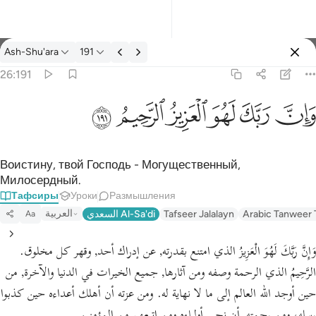
Тафсир: Ash-Shu'ara 26:191
Ash-Shu'ara
191
Войти
26:191
وان ربك لهو العزيز الرحيم ١٩١
ﱽ
ﱾ
ﱿ
ﲀ
ﲁ
ﲂ
وَإِنَّ رَبَّكَ لَهُوَ ٱلْعَزِيزُ ٱلرَّحِيمُ ١٩١
Воистину, твой Господь - Могущественный,
Милосердный.
Тафсиры
Уроки
Размышления
العربية
السعدي Al-Sa'di
Tafseer Jalalayn
Arabic Tanweer 
Aa
وَإِنَّ رَبَّكَ لَهُوَ الْعَزِيزُ الذي امتنع بقدرته, عن إدراك أحد, وقهر كل مخلوق.
الرَّحِيمُ الذي الرحمة وصفه ومن آثارها, جميع الخيرات في الدنيا والآخرة, من
حين أوجد الله العالم إلى ما لا نهاية له. ومن عزته أن أهلك أعداءه حين كذبوا