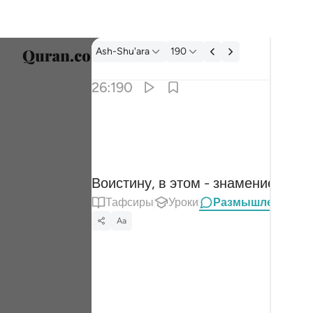
Размышления: Ash-Shu'ara 26:190
Ash-Shu'ara
190
Выбер
26:190
Englis
ان في ذالك لاية وما كان اكثرهم مومنين ١٩٠
العربية
نَّ فِى ذَٰلِكَ لَـَٔايَةًۭ ۖ وَمَا كَانَ أَكْثَرُهُم مُّؤْمِنِينَ ١٩٠
বাংলা
Воистину, в этом - знамение, но 
ارسی
Тафсиры
Уроки
Размышления
França
Aa
Indon
В дан
Italia
начни
Dutch