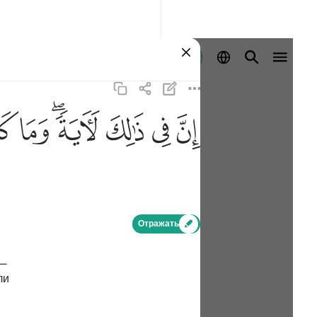
Войти
ﱳ
ﱴ
ﱵ
ﱶﱷ
ﱸ
ﱹ
Отражать
 —
ли