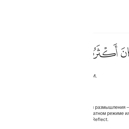
ите язык
Войти
h
ﱺ
ﱻ
ﱼ
إِ
большинство их не стали верующими.
ف
is
esia
ный момент нет возможности показать свои размышления
no
те свои собственные и сохраните их в приватном режиме и
поделитесь ими с сообществом QuranReflect.
Добавить отражение