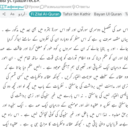
вы устрашитесь».
Тафсиры
Уроки
Размышления
Ответы
اردو
Fi Zilal Al-Quran
Tafsir Ibn Kathir
Bayan Ul Quran
T
Aa
اس عہد کی تفصیل دوسری سورتوں اور خود اس سورة بقرہ میں بھی بعد میں مذکور ہے ۔
یہاں مقصد صرف یہ ہے کہ اس منظر کو دوبارہ ان کی نظروں کے سامنے اجاگر کردیا
جائے ، اور یہ بتایا جائے کہ ان کے سروں پر کوہ طور کو معلق کرنا اور طاقت سے عہد
لینا اور ان کو حکم دینا کہ وہ احکام تورات کو پوری قوت کے ساتھ تھام لیں ، ان امور
کے درمیان ایک نفسیاتی اور تعبیری ہم آہنگی موجود ہے ۔ انہیں حکم دیا جاتا ہے کہ
وہ عقائد کے سلسلے میں عزیمت اختیار کریں ۔ کیونکہ عقائد ونظریات میں کسی قسم کی
نرمی اور مداہنت نہیں برداشت کی جاسکتی ۔ نظریات کے باب میں کچھ لو اور کچھ دو کی
پالیسی اختیار نہیں کی جاسکتی ۔ نہ اس بارے میں غیر سنجیدگی اور نرمی برداشت کی
جاسکتی ہے نظریہ و عقیدہ اللہ اور مومنین کے درمیان ایک عہد ہے ۔ ایک سنجیدہ اور
برحق معاہدہ ۔ لہٰذا اس میں باطل اور غیر سنجیدگی کی کوئی گنجائش نہیں ہے ۔ اس راہ میں
بےحد قربانیاں دینی پڑتی ہیں ، کیونکہ عقائد ونظریات کا مزاج ہی یہ ہے ۔ عقیدہ ایک