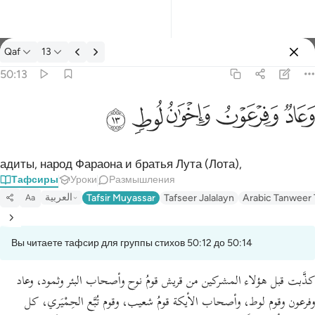
Тафсир: Qaf 50:13
Qaf
13
Войти
50:13
وعاد وفرعون واخوان لوط ١٣
ﲳ
ﲴ
ﲵ
ﲶ
ﲷ
وَعَادٌۭ وَفِرْعَوْنُ وَإِخْوَٰنُ لُوطٍۢ ١٣
адиты, народ Фараона и братья Лута (Лота),
Тафсиры
Уроки
Размышления
العربية
Tafsir Muyassar
Tafseer Jalalayn
Arabic Tanweer 
Aa
Вы читаете тафсир для группы стихов 50:12 до 50:14
كذَّبت قبل هؤلاء المشركين من قريش قومُ نوح وأصحاب البئر وثمود، وعاد
وفرعون وقوم لوط، وأصحاب الأيكة قومُ شعيب، وقوم تُبَّع الحِمْيَري، كل