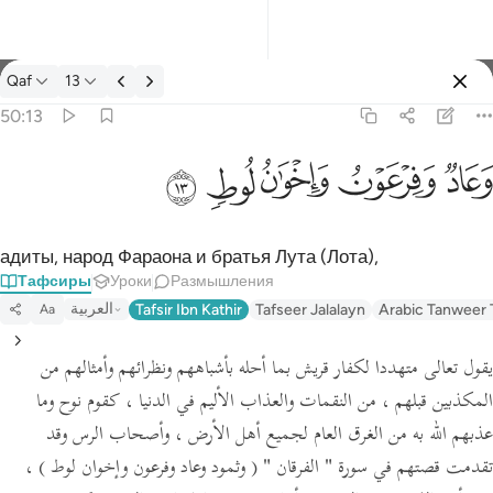
Тафсир: Qaf 50:13
Qaf
13
Войти
50:13
وعاد وفرعون واخوان لوط ١٣
ﲳ
ﲴ
ﲵ
ﲶ
ﲷ
وَعَادٌۭ وَفِرْعَوْنُ وَإِخْوَٰنُ لُوطٍۢ ١٣
адиты, народ Фараона и братья Лута (Лота),
Тафсиры
Уроки
Размышления
العربية
Tafsir Ibn Kathir
Tafseer Jalalayn
Arabic Tanweer 
Aa
يقول تعالى متهددا لكفار قريش بما أحله بأشباههم ونظرائهم وأمثالهم من
المكذبين قبلهم ، من النقمات والعذاب الأليم في الدنيا ، كقوم نوح وما
عذبهم الله به من الغرق العام لجميع أهل الأرض ، وأصحاب الرس وقد
تقدمت قصتهم في سورة
" الفرقان "
( وثمود وعاد وفرعون وإخوان لوط )
،