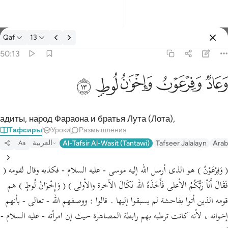
Тафсир: Qaf 50:13
Qaf
13
Войти
50:13
وعاد وفرعون واخوان لوط ١٣
ﲳ
ﲴ
ﲵ
ﲶ
ﲷ
وَعَادٌۭ وَفِرْعَوْنُ وَإِخْوَٰنُ لُوطٍۢ ١٣
адиты, народ Фараона и братья Лута (Лота),
Тафсиры
Уроки
Размышления
العربية
Al-Tafsir Al-Wasit (Tantawi)
Tafseer Jalalayn
Arab
Aa
( وَفِرْعَوْنُ ) هو الذى أرسل الله إليه موسى - عليه السلام - فكذبه وقال لقومه (
فَقَالَ أَنَاْ رَبُّكُمُ الأعلى فَأَخَذَهُ الله نَكَالَ الآخرة والأولى ) ( وَإِخْوَانُ لُوطٍ ) هم
قومه الذين أتوا بفاحشة لم يسبقوا إليها . قالوا : ووصفهم الله - تعالى - بأنهم
إخوانه ، لأنه كانت ترطبه بهم رابطة المصاهرة حيث إن امرأته - عليه السلام -