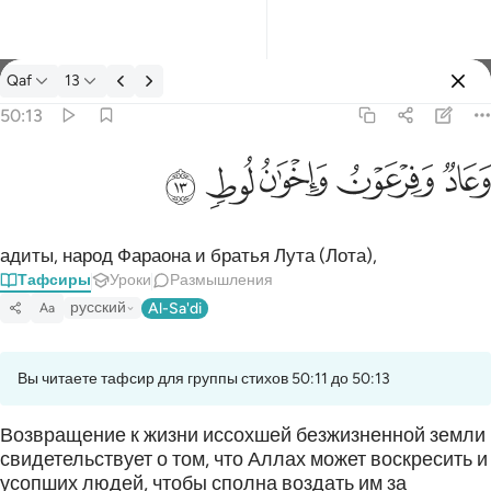
Тафсир: Qaf 50:13
Qaf
13
Войти
50:13
وعاد وفرعون واخوان لوط ١٣
ﲳ
ﲴ
ﲵ
ﲶ
ﲷ
وَعَادٌۭ وَفِرْعَوْنُ وَإِخْوَٰنُ لُوطٍۢ ١٣
адиты, народ Фараона и братья Лута (Лота),
Тафсиры
Уроки
Размышления
русский
Al-Sa'di
Aa
Вы читаете тафсир для группы стихов 50:11 до 50:13
Возвращение к жизни иссохшей безжизненной земли
свидетельствует о том, что Аллах может воскресить и
усопших людей, чтобы сполна воздать им за