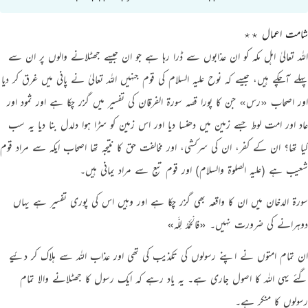
شامت اعمال ٭٭
اللہ تعالیٰ اہل مکہ کو ان عذابوں سے ڈرا رہا ہے جو ان جیسے جھٹلانے والوں پر ان سے
پہلے آچکے ہیں، جیسے کہ نوح علیہ السلام کی قوم جنہیں اللہ تعالیٰ نے پانی میں غرق کر دیا
اور اصحاب
«رس»
جن کا پورا قصہ سورۃ الفرقان کی تفسیر میں گزر چکا ہے اور ثمود اور
عاد اور امت لوط جسے زمین میں دھنسا دیا اور اس زمین کو سڑا ہوا دلدل بنا دیا یہ سب
کیا تھا؟ ان کے کفر، ان کی سرکشی، اور مخالفت حق کا نتیجہ تھا اصحاب ایکہ سے مراد قوم
شعیب ہے
(‏علیہ الصلوۃ والسلام)
اور قوم تبع سے مراد یمانی ہیں۔
سورۃ الدخان میں ان کا واقعہ بھی گزر چکا ہے اور وہیں اس کی پوری تفسیر ہے یہاں
دوہرانے کی ضرورت نہیں۔
«فالْحَمْدُ لِلَّـه»
ان تمام امتوں نے اپنے رسولوں کی تکذیب کی تھی اور عذاب اللہ سے ہلاک کر دئیے
گئے یہی اللہ کا اصول جاری ہے۔ یہ یاد رہے کہ ایک رسول کا جھٹلانے والا تمام
رسولوں کا منکر ہے۔