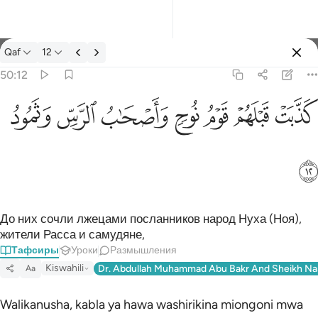
Тафсир: Qaf 50:12
Qaf
12
Войти
50:12
كذبت قبلهم قوم نوح واصحاب الرس وثمود ١٢
ﲫ
ﲬ
ﲭ
ﲮ
ﲯ
ﲰ
ﲱ
كَذَّبَتْ قَبْلَهُمْ قَوْمُ نُوحٍۢ وَأَصْحَـٰبُ ٱلرَّسِّ وَثَمُودُ ١٢
ﲲ
До них сочли лжецами посланников народ Нуха (Ноя),
жители Расса и самудяне,
Тафсиры
Уроки
Размышления
Kiswahili
Dr. Abdullah Muhammad Abu Bakr And Sheikh Na
Aa
Walikanusha, kabla ya hawa washirikina miongoni mwa