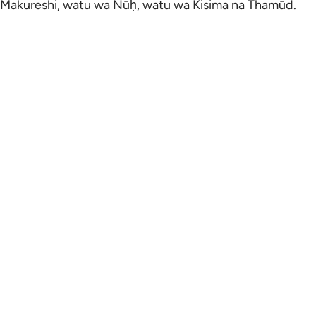
Makureshi, watu wa Nūḥ, watu wa Kisima na Thamūd.