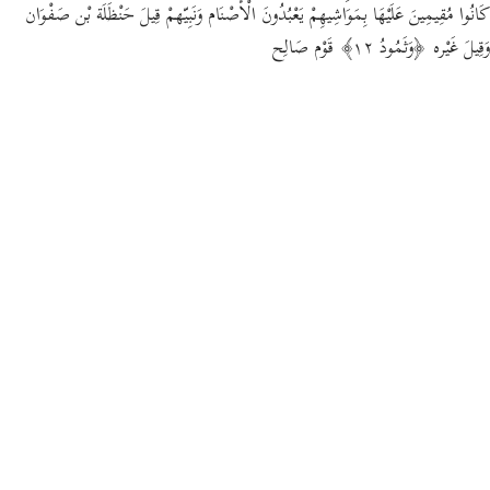
كَانُوا مُقِيمِينَ عَلَيْهَا بِمَوَاشِيهِمْ يَعْبُدُونَ الْأَصْنَام وَنَبِيّهمْ قِيلَ حَنْظَلَة بْن صَفْوَان
وَقِيلَ غَيْره ﴿وَثَمُودُ ١٢﴾ قَوْم صَالِح