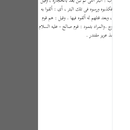
، والرس فى لغة العرب : البئر التى لم تبن بعد بالحجارة ، وقيل
Portu
نبيائه ، فكذبوه ورسوه فى تلك البئر ، أى : ألقوا به
русс
نطاكية ، وبعد قتلهم له ألقوه فيها . وقيل : هم قوم
ة البروج .والمراد بثمود : قوم صالح - عليه السلام
Shqip
سبحانه - أخذ عزيز مقتدر .
ภาษา
Türkç
اردو
简体
Melay
Españ
Kiswah
Tiếng 