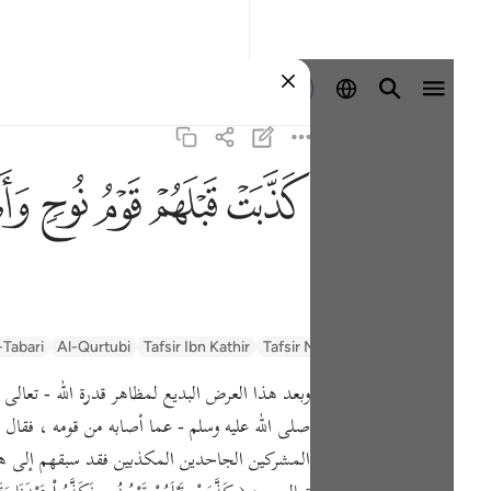
Войти
ﲫ
ﲬ
ﲭ
ﲮ
ﲯ
السعدي Al-Sa'di
Tafsir Muyassar
Tafsir Ibn Kathir
Al-Qurtubi
-Tabari
وبعد هذا العرض البديع لمظاهر قدرة الله - تعال
صلى الله عليه وسلم - عما أصابه من قومه ، فقال - تعا
المشركين الجاحدين المكذبين فقد سبقهم إلى هذا