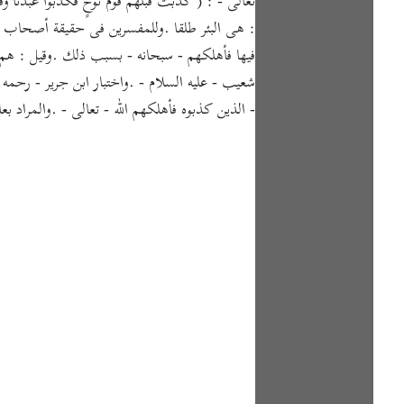
تعالى - : ( كَذَّبَتْ قَبْلَهُمْ قَوْمُ نُوحٍ فَكَذَّبُو
: هى البئر طلقا .وللمفسرين فى حقيقة أصحاب الرس 
فيها فأهلكهم - سبحانه - بسبب ذلك .وقيل : هم الذ
شعيب - عليه السلام - .واختبار ابن جرير - رحمه
- الذين كذبوه فأهلكهم الله - تعالى - .والمراد بع