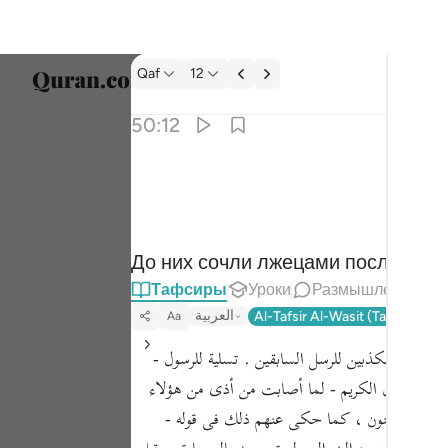
Тафсир: Qaf 50:12
Qaf
12
Выбер
50:12
Englis
كذبت قبلهم قوم نوح واصحاب الرس وثمود ١٢
العربية
ذَّبَتْ قَبْلَهُمْ قَوْمُ نُوحٍۢ وَأَصْحَـٰبُ ٱلرَّسِّ وَثَمُودُ ١٢
বাংলা
До них сочли лжецами посланнико
ارسی
Тафсиры
Уроки
Размышления
França
العربية
Al-Tafsir Al-Wasit (Tantawi)
T
Aa
Indon
أحوال المكذبين للرسل السابقين . تسلية للرسول -
Italia
تحزن - أيها الرسول الكريم - لما أصابت من أذى من هؤلاء
 حقه إنه مجنون ، كما حكى عنهم ذلك فى قوله -
Dutch