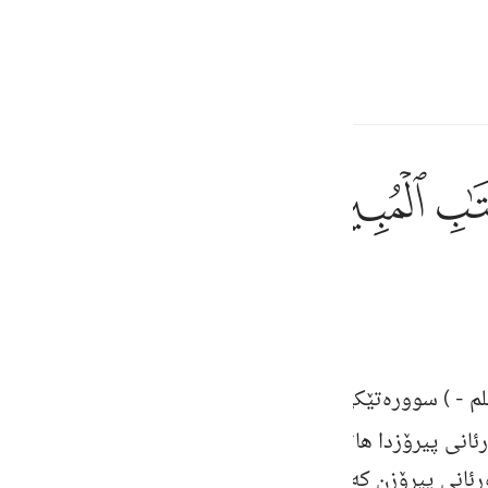
ите язык
Войти
h
ﲗ
ﲘ
Писания.
ف
is
esia
لم
- ) سووره‌تێكى مه‌ككيیه‌و (١١١) ئایه‌ته‌ بِسْمِ اللَّهِ الرَّحْمَنِ الرَّحِيمِ [
no
تِلْ
رئانی پیرۆزدا هاتوون له‌ سووره‌تی به‌قه‌ره‌دا باسمان كرد [
قورئانی پیرۆزن كه‌ هه‌موو حوكم و ئیعجازه‌كانی به‌ئاشكراو به‌ 