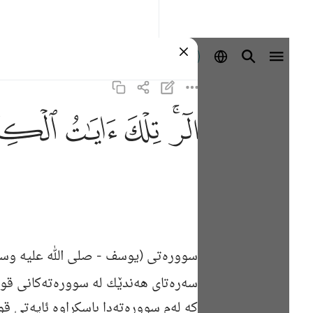
Войти
ﲒﲓ
ﲔ
ﲕ
ﲖ
سووره‌تی (یوسف -
صلی الله علیه وس
سه‌ره‌تای هه‌ندێك له‌ سووره‌ته‌كانی قو
كه‌ له‌م سووره‌ته‌دا باسكراوه‌ ئایه‌تی 