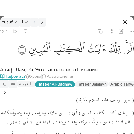
Тафсир: Yusuf 12:1
Yusuf
1
Войти
12:1
الر تلك ايات الكتاب المبين ١
ﲒﲓ
ﲔ
ﲕ
ﲖ
ﲗ
ﲘ
الٓر ۚ تِلْكَ ءَايَـٰتُ ٱلْكِتَـٰبِ ٱلْمُبِينِ ١
Алиф. Лам. Ра. Это - аяты ясного Писания.
Тафсиры
Уроки
Размышления
العربية
Tafseer Al-Baghawi
Tafseer Jalalayn
Arabic Tanw
Aa
( سورة يوسف عليه السلام مكية )
( الر تلك آيات الكتاب المبين )
أي : البين حلاله وحرامه ، وحدوده وأحكامه
ظهر .
فهذا من بان أي :
مبين - والله - بركته وهداه ورشده ،
قال قتادة :
.