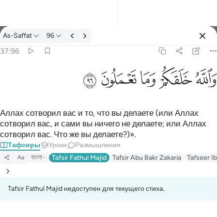
Тафсир: As-Saffat 37:96
As-Saffat
96
Войти
37:96
والله خلقكم وما تعملون ٩٦
ﲤ
ﲥ
ﲦ
ﲧ
ﲨ
وَٱللَّهُ خَلَقَكُمْ وَمَا تَعْمَلُونَ ٩٦
Аллах сотворил вас и то, что вы делаете (или Аллах
сотворил вас, и сами вы ничего не делаете; или Аллах
сотворил вас. Что же вы делаете?)».
Тафсиры
Уроки
Размышления
বাংলা
Tafsir Fathul Majid
Tafsir Abu Bakr Zakaria
Tafseer Ib
Aa
Tafsir Fathul Majid недоступен для текущего стиха.