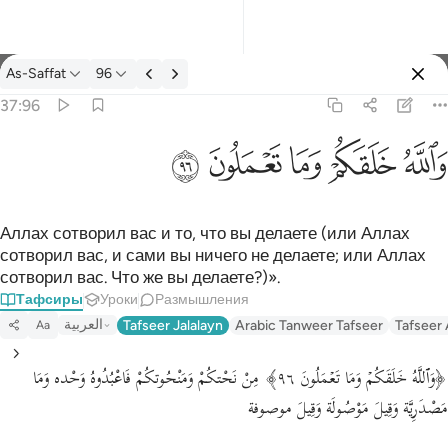
Тафсир: As-Saffat 37:96
As-Saffat
96
Войти
37:96
والله خلقكم وما تعملون ٩٦
ﲤ
ﲥ
ﲦ
ﲧ
ﲨ
وَٱللَّهُ خَلَقَكُمْ وَمَا تَعْمَلُونَ ٩٦
Аллах сотворил вас и то, что вы делаете (или Аллах
сотворил вас, и сами вы ничего не делаете; или Аллах
сотворил вас. Что же вы делаете?)».
Тафсиры
Уроки
Размышления
العربية
Tafseer Jalalayn
Arabic Tanweer Tafseer
Tafseer
Aa
﴿وَٱللَّهُ خَلَقَكُمۡ وَمَا تَعۡمَلُونَ ٩٦﴾ مِنْ نَحْتكُمْ وَمَنْحُوتكُمْ فَاعْبُدُوهُ وَحْده وَمَا
مَصْدَرِيَّة وَقِيلَ مَوْصُولَة وَقِيلَ موصوفة