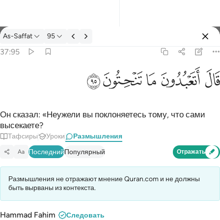
Размышления: As-Saffat 37:95
As-Saffat
95
Войти
37:95
قال اتعبدون ما تنحتون ٩٥
ﲟ
ﲠ
ﲡ
ﲢ
ﲣ
قَالَ أَتَعْبُدُونَ مَا تَنْحِتُونَ ٩٥
Он сказал: «Неужели вы поклоняетесь тому, что сами
высекаете?
Тафсиры
Уроки
Размышления
Последний
Популярный
Aa
Отражать
Размышления не отражают мнение Quran.com и не должны
быть вырваны из контекста.
Hammad Fahim
Следовать