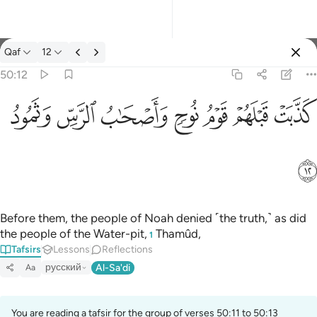
Tafsir: Qaf 50:12
Qaf
12
Sign in
50:12
كذبت قبلهم قوم نوح واصحاب الرس وثمود ١٢
ﲫ
ﲬ
ﲭ
ﲮ
ﲯ
ﲰ
ﲱ
كَذَّبَتْ قَبْلَهُمْ قَوْمُ نُوحٍۢ وَأَصْحَـٰبُ ٱلرَّسِّ وَثَمُودُ ١٢
ﲲ
Before them, the people of Noah denied ˹the truth,˺ as did
the people of the Water-pit,
Thamûd,
1
Tafsirs
Lessons
Reflections
русский
Al-Sa'di
Aa
You are reading a tafsir for the group of verses 50:11 to 50:13