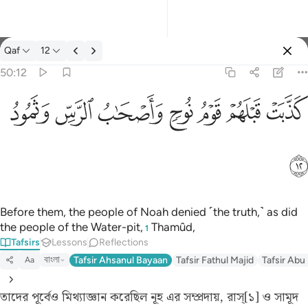
Tafsir: Qaf 50:12
Qaf
12
Sign in
50:12
كذبت قبلهم قوم نوح واصحاب الرس وثمود ١٢
ﲫ
ﲬ
ﲭ
ﲮ
ﲯ
ﲰ
ﲱ
كَذَّبَتْ قَبْلَهُمْ قَوْمُ نُوحٍۢ وَأَصْحَـٰبُ ٱلرَّسِّ وَثَمُودُ ١٢
ﲲ
Before them, the people of Noah denied ˹the truth,˺ as did
the people of the Water-pit,
Thamûd,
1
Tafsirs
Lessons
Reflections
বাংলা
Tafsir Ahsanul Bayaan
Tafsir Fathul Majid
Tafsir Abu
Aa
তাদের পূর্বেও মিথ্যাজ্ঞান করেছিল নূহ এর সম্প্রদায়, রাস্[১] ও সামূদ