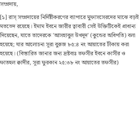
সম্প্রদায়,
[১] রাস্ সম্প্রদায়ের নির্দিষ্টীকরণের ব্যাপারে মুফাসসেরদের মাঝে বড়ই
মতভেদ রয়েছে। ইমাম ইবনে জারীর ত্বাবারী সেই উক্তিটিকেই প্রাধান্য
দিয়েছেন, যাতে তাদেরকে 'আসহাবুল উখদূদ' (কুন্ডের অধিপতি) বলা
হয়েছে; যার আলোচনা সূরা বুরূজ ৮৫:৪ নং আয়াতের টীকায় করা
হয়েছে।
(বিস্তারিত জানার জন্য দ্রষ্টব্যঃ তফসীর ইবনে কাসীর ও
ফাতহুল ক্বাদীর, সূরা ফুরকান ২৫:৩৮ নং আয়াতের তফসীর)