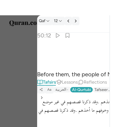
Tafsir: Qaf 50:12
Qaf
12
Select
50:12
Englis
كذبت قبلهم قوم نوح واصحاب الرس وثمود ١٢
العربية
ذَّبَتْ قَبْلَهُمْ قَوْمُ نُوحٍۢ وَأَصْحَـٰبُ ٱلرَّسِّ وَثَمُودُ ١٢
বাংলা
Before them, the people of Noah den
ارسی
Tafsirs
Lessons
Reflections
França
العربية
Al-Qurtubi
Tafseer Jalalayn
Aa
Indon
ن وخوفهم ما أخذهم .وقد ذكرنا قصصهم في غير موضع
Italia
 من المكذبين وخوفهم ما أخذهم .وقد ذكرنا قصصهم في
Dutch