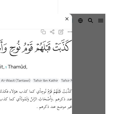
Sign in
ﲫ
ﲬ
ﲭ
ﲮ
ﲯ
t,
Thamûd,
1
r Al-Wasit (Tantawi)
Tafsir Ibn Kathir
Tafsir Muyassar
السعدي Al-Sa'di
كَذَّبَتْ قَبْلَهُمْ قَوْمُ نُوحٍأي كما كذب ه
عند ذكرهم .وَأَصْحَابُ الرَّسِّ وَثَمُودُأي 
غير موضع عند ذكرهم .