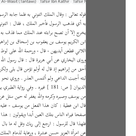
السعدي Al-Sa'di
Tafsir Muyassar
Tafsir Ibn Kathir
r Al-Wasit (Tantawi)
به أي فذهب الرسول فأخبر الملك ، فقال : ائتوني
يخرج إلا أن تصح براءته عند الملك مما قذف به ، 
ابن الكريم يوسف بن يعقوب بن إسحاق بن إبراهيم 
اللاتي قطعن أيديهن - قال - ورحمة الله على لوط 
وروى البخاري عن أبي هريرة قال : قال رسول الل
أحق من إبراهيم إذ قال له أولم تؤمن قال بلى ولك
لبثه أجبت الداعي ولم ألتمس العذر . وروي نح
الديوان [ ص: 181 ] غيره . وفي 
من يوسف وصبره وكرمه والله يغفر له حين سئل عن
قال ابن عطية : كان هذا الفعل من يوسف - عليه ا
صفحا فيراه الناس بتلك العين أبدا ويقولون : هذا ا
فلهذا قال للرسول : ارجع إلى ربك وقل له ما ب
عن امرأة العزيز حسن عشرة ، ورعاية لذمام الملك 