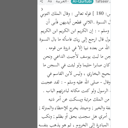
العربية
Al-Qurtubi
Tafseer Jalalayn
Aa
Portu
قوله تعالى : وقال الملك ائتوني به فلما جاءه الرسول قال ارجع إلى ربك فاسأله ما بال النسوة اللاتي قطعن أيديهن إن ربي بكيدهن عليم[ ص: 180 ] قوله تعالى : وقال الملك ائتوني
русск
سوة أي حال النسوة .اللاتي قطعن أيديهن فأبى أن
Shqip
لله عليه وسلم - : إن الكريم ابن الكريم ابن الكريم
ภาษา
اءه الرسول قال ارجع إلى ربك فاسأله ما بال النسوة
ما بعث الله من بعده نبيا إلا في ذروة من قومه .
Türkç
و لبثت في السجن ما لبث يوسف لأجبت الداعي ونحن
اردو
ي يوسف لقد كان صابرا حليما ولو لبثت في السجن ما
简体
سير من صحيح البخاري ، وليس لابن القاسم في
لحليما ذا أناة وقال - صلى الله عليه وسلم - : لقد عجبت
Melay
حين أتاه الرسول ولو كنت مكانه لبادرتهم الباب .
Españ
 يخرج وينال من الملك مرتبة ويسكت عن أمر ذنبه
Kiswah
لته من العفة والخير ; وحينئذ يخرج للإحظاء والمنزلة ;
نبي ، وينظر في أمري هل سجنت بحق أو بظلم ; ونكب
Tiếng 
الأناة وترك المبادرة إلى الخروج ، ثم هو يذهب بنفسه