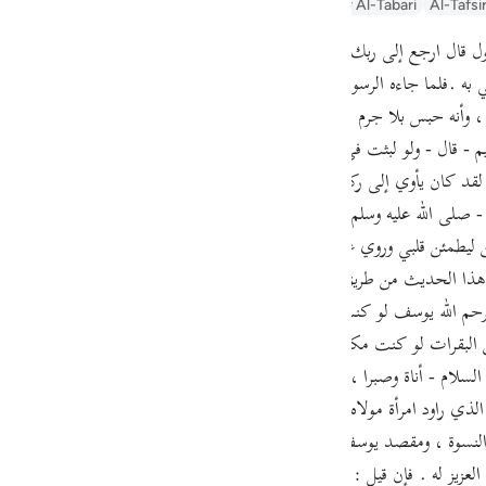
Arabic Tanweer Tafseer
Tafseer Al-Baghawi
Tafsir Al-Tabari
Al-Tafsi
guês
ий
 به .فلما جاءه الرسول أي يأمره بالخروجقال ارجع إلى ربك فاسأله ما بال الن
وأنه حبس بلا جرم . وروى الترمذي عن أبي هريرة قال : قال رسول الله - صلى ا
ไทย
- قال - ولو لبثت في السجن ما لبث ثم جاءني الرسول أجبت - ثم قرأ - فلما ج
لقد كان يأوي إلى ركن شديد إذ قال لو أن لي بكم قوة أو آوي إلى ركن شديد ف
e
ه - صلى الله عليه وسلم - : يرحم الله لوطا لقد كان يأوي إلى ركن شديد ول
ن ليطمئن قلبي وروي عن النبي - صلى الله عليه وسلم - أنه قال يرحم الله أخ
中文
و هذا الحديث من طريق عبد الرحمن بن القاسم صاحب مالك ، في كتاب التف
رواية الطبري يرحم الله يوسف لو كنت أنا المحبوس ثم أرسل إلي لخرجت سريعا إن كان 
u
 البقرات لو كنت مكانه لما أخبرتهم حتى أشترط أن يخرجوني ولقد عجبت منه 
ol
لسلام - أناة وصبرا ، وطلبا لبراءة الساحة ; وذلك أنه - فيما روي - خشي أن
ili
لذي راود امرأة مولاه ; فأراد يوسف - عليه السلام - أن يبين براءته ، ويحقق منز
ال النسوة ، ومقصد يوسف - عليه السلام - إنما كان : وقل له يستقصي عن ذ
Việt
العزيز له . فإن قيل : كيف مدح النبي - صلى الله عليه وسلم - يوسف بالصبر و