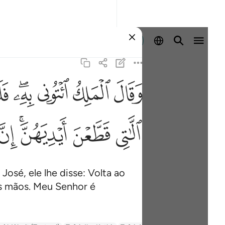
Entrar
ﲙ
ﲚ
ﲛ
ﲜﲝ
ﲞ
وقال 
وَقَالَ ٱلْمَلِكُ ٱئْتُونِى
ﲩ
ﲪ
ﲫﲬ
ﲭ
osé, ele lhe disse: Volta ao
as mãos. Meu Senhor é