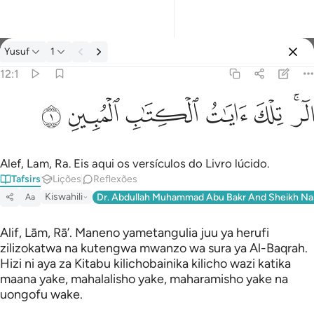
Tafsir: Yusuf 12:1
Yusuf
1
Entrar
12:1
الر تلك ايات الكتاب المبين ١
ﲒﲓ
ﲔ
ﲕ
ﲖ
ﲗ
ﲘ
الٓر ۚ تِلْكَ ءَايَـٰتُ ٱلْكِتَـٰبِ ٱلْمُبِينِ ١
Alef, Lam, Ra. Eis aqui os versículos do Livro lúcido.
Tafsirs
Lições
Reflexões
Kiswahili
Dr. Abdullah Muhammad Abu Bakr And Sheikh Na
Aa
Alif, Lām, Rā’. Maneno yametangulia juu ya herufi
zilizokatwa na kutengwa mwanzo wa sura ya Al-Baqrah.
Hizi ni aya za Kitabu kilichobainika kilicho wazi katika
maana yake, mahalalisho yake, maharamisho yake na
uongofu wake.