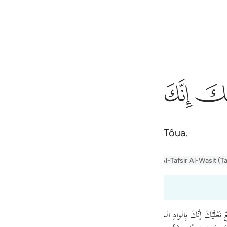
one o idioma
Entrar
h
ﲿ
ﳀ
ﳁ
ﳂ
ﳃ
ان
إِنِّىٓ أَنَا۠ رَب
ias, porque estás no vale sagrado de Tôua.
ف
is
er Jalalayn
Tafseer Al-Baghawi
Tafsir Al-Tabari
Al-Tafsir Al-Wasit (T
esia
 20:11 a 20:13
no
َعْلَيْكَ إنَّكَ بِالوادِ المُقَدَّسِ طُوى﴾ ﴿وأنا اخْتَرْتُكَ فاسْتَمِعْ لِما يُوحى﴾ . بُنِيَ فِعْل