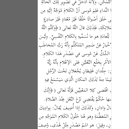
ْسِ كَمالَ التَّمَكُّنِ. ولِأنَّهُ أدْخَلُ في تَصْوِيرِ تِلْكَ الحالَةِ
Portu
-١٩٦)وجُمْلَةُ (﴿إنِّيَ أنا رَبُّكَ﴾) بَيانٌ لِجُمْلَةِ (نُودِيَ) . وبِهَذا النِّداءِ عَلِمَ مُوسى أنَّ الكَلامَ مُوَجَّهٌ إلَيْهِ مِن
русск
َرِ، فاللَّهُ تَعالى خَلَقَ أصْواتًا خَلْقًا غَيْرَ مُعْتادٍ غَيْرَ صادِرَةٍ
بِواسِطَةِ المَلائِكَةِ، فَلِذَلِكَ قالَ اللَّهُ تَعالى (﴿وكَلَّمَ اللَّهُ
Shqip
َ الأصْواتُ الخارِقَةُ لِلْعادَةِ هو ما نُسَمِّيهِ بِالكَلامِ النَّفْسِيِّ. ولَيْسَ
ภาษา
أسْماعِ. والإخْبارُ عَنْ ضَمِيرِ المُتَكَلِّمِ بِأنَّهُ رَبُّ المُخاطَبِ
Türkç
تِهِ دَفْعًا لِتَطَرُّقِ الشَّكِّ عَنْ مُوسى في مَصْدَرِ هَذا الكَلامِ.
َفْرِيعُ الأمْرِ بِخَلْعِ النَّعْلَيْنِ عَلى الإعْلامِ بِأنَّهُ رَبُّهُ
اردو
إشارَةً إلى أنَّ ذَلِكَ المَكانَ قَدْ حَلَّهُ التَّقْدِيسُ بِإيجادِ كَلامٍ مِن عِنْدِ اللَّهِ فِيهِ. والخَلْعُ: فَصَلُ شَيْءٍ عَنْ شَيْءٍ كانَ مُتَّصِلًا بِهِ. (ص-١٩٧)والنَّعْلانِ: جِلْدانِ غَلِيظانِ يُجْعَلانِ تَحْتَ الِرِّجْلِ
简体
َعْلَيْهِ تَعْظِيمًا مِنهُ لِذَلِكَ المَكانِ الَّذِي سَيَسْمَعُ فِيهِ
Melay
ُشُوعٍ. وقَدِ اقْتَضى كِلا المَعْنِيِّينِ قَوْلُهُ تَعالى (﴿إنَّكَ
Españ
ا يُؤْخَذُ مِنها حُكْمٌ يَقْتَضِي نَزْعَ النَّعْلِ عِنْدَ الصَّلاةِ.
الُ: وادِيانِ ولا يُقالُ وادانِ، وكَذَلِكَ إذا أُضِيفَ يُقالُ: بِوادِيكَ
Kiswah
يها مِنَ الأُمُورِ المُعَظَّمَةِ وهو هُنا حُلُولُ الكَلامِ المُوَجَّهِ مِن
Tiếng 
ْمٌ لِذَلِكَ المَكانِ، وقِيلَ: هو اسْمُ مَصْدَرٍ مِثْلُ هُدًى، وُصِفَ