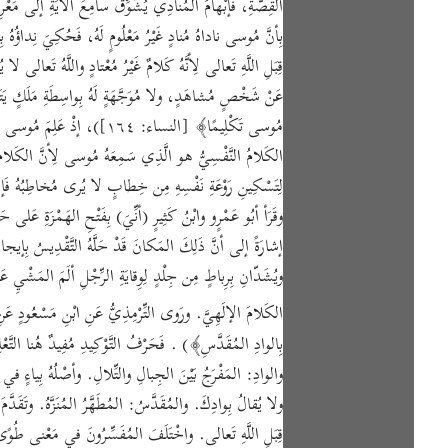
القِصَّةِ، فَإبْهامُ المُنادِي يُشَوِّقُ سامِعَ الآيَةِ إلى مَعْرِف
قِبَلِ اللَّهِ تَعالى لِأنَّهُ كَلامٌ غَيْرُ مُعْتادٍ واللَّهُ تَعالى لا 
عَنْ شَخْصٍ مُشاهَدٍ، ولا مُوَجَّهَةٍ لَهُ بِواسِطَةِ مَلَكٍ يَتَوَلّى
مُوسى تَكْلِيمًا﴾ [النساء: ٦٤
الكَلامُ النَّفْسِيُّ هو الَّذِي سَمِعَهُ مُوسى لِأنَّ الكَلامَ ال
لِتَسْكِينِ رَوْعَةِ نَفْسِهِ مِن خِطابٍ لا يُرى مُخاطِبُهُ فَإنَّ 
وقَرَأ أبُو عَمْرٍو وابْنُ كَثِيرٍ (أنِّيَ) بِفَتْحِ الهَمْزَةِ عَلى حَذ
ويُشَدّانِ بِرِباطٍ مِن جِلْدٍ لِوِقايَةِ الرِّجْلِ ألَمَ المَشْيِ ع
الكَلامَ الإلَهِيَّ. ورَوى التِّرْمِذِيُّ عَنِ ابْنِ مَسْعُودٍ ع
بِالوادِ المُقَدَّسِ﴾) . فَحَرْفُ التَّوْكِيدِ مُفِيدٌ هُنا التَّع
والوادِ: المَفْرَجُ بَيْنَ الجِبالِ والتِّلالِ. وأصْلُهُ بِياءٍ في
ولا يُقالُ بِوادِكَ. والمُقَدَّسُ: المُطَهَّرُ المُنَزَّهُ. وتَقَدَّ
قِبَلِ اللَّهِ تَعالى. واخْتَلَفَ المُفَسِّرُونَ في مَعْنى طُوً