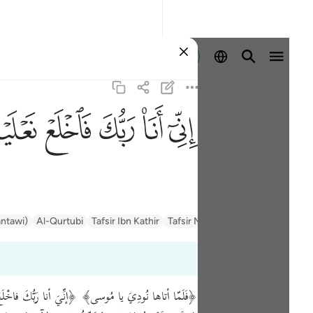
Entrar
ﲺ
ﲻ
ﲼ
ﲽ
ﲾ
السعدي Al-Sa'di
Tafsir Muyassar
Tafsir Ibn Kathir
Al-Qurtubi
antawi)
﴿فَلَمّا أتاها نُودِيَ يا مُوسى﴾ ﴿إنِّيَ أنا رَبُّكَ فاخْلَعْ ن