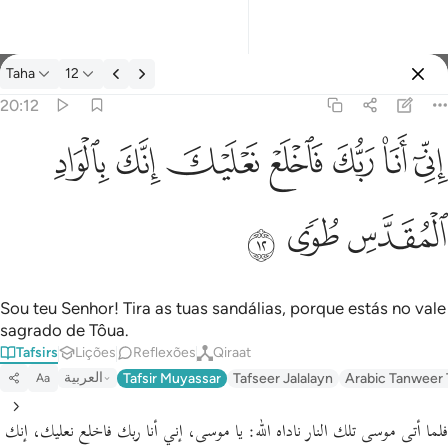
Tafsir: Taha 20:12
Taha
12
Entrar
20:12
اني انا ربك فاخلع نعليك انك بالواد المقدس طوى ١٢
ﲺ
ﲻ
ﲼ
ﲽ
ﲾ
ﲿ
ﳀ
إِنِّىٓ أَنَا۠ رَبُّكَ فَٱخْلَعْ نَعْلَيْكَ ۖ إِنَّكَ بِٱلْوَادِ ٱلْمُقَدَّسِ طُوًۭى ١٢
ﳁ
ﳂ
ﳃ
Sou teu Senhor! Tira as tuas sandálias, porque estás no vale
sagrado de Tôua.
Tafsirs
Lições
Reflexões
Qiraat
العربية
Tafsir Muyassar
Tafseer Jalalayn
Arabic Tanweer 
Aa
فلما أتى موسى تلك النار ناداه الله:
يا موسى، إني أنا ربك فاخلع نعليك، إنك