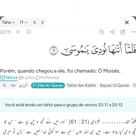
Tafsir: Taha 20:11
Taha
11
Entrar
20:11
فلما اتاها نودي يا موسى ١١
ﲵ
ﲶ
ﲷ
ﲸ
ﲹ
فَلَمَّآ أَتَىٰهَا نُودِىَ يَـٰمُوسَىٰٓ ١١
Porém, quando chegou a ele, foi chamado: Ó Moisés,
Tafsirs
Lições
Reflexões
اردو
Fi Zilal Al-Quran
Tafsir Ibn Kathir
Bayan Ul Quran
T
Aa
Você está lendo um tafsir para o grupo de versos 20:11 a 20:12
فلمآ اتھا۔۔۔۔۔۔۔۔۔۔ فتردی (21 : 61) ’ اور میں نے تجھ و چن لیا ہے ‘ سن جو
کچھ وحی کیا جاتا ہے۔ میں ہی اللہ ہوں ‘ میرے سوا کوئی خدا نہیں ہے ‘ پس تو میری