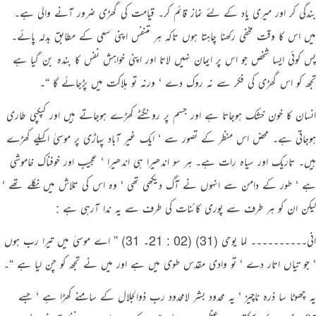
بندگی کر اور میری یاد کے لئے نماز قائم کر۔ قیامت کی گھڑی ضرور آنے والی ہے۔
میں اس کا وقت مخفی رکھنا چاہتا ہوں تاکہ ہر متنفس اپنی سعی کے مطابق بدلہ پائے۔
پس کوئی ایسا شخص جو اس پر ایمان نہیں لاتا اور اپنی خواہش نفس کا بندہ بن گیا ہے
تجھ کو اس گھڑی کی فکر سے نہ روک دے ‘ ورنہ تو ہلاکت میں پڑجائے گا “۔
انسان کا خون خشک ہوجاتا ہے اور جسم پر رونگٹے کھڑے ہوجاتے ہیں اور کپکپی طاری
ہوجاتی ہے۔ محض اس منظر کے تصور سے ‘ ایک غیر آباد پہاڑی پر موسیٰ اکیلے کھڑے
ہیں۔ تاریک اور سیاہ رات ہے۔ ہر سو اندھیرا ہی اندھیرا ‘ عجیب اور خوفناک خاموشی
ہے ‘ طور کے دامن سے انہوں نے آگ دیکھی تھی ‘ وہ اس کی تلاش میں نکلے تھے ‘
لیکن ان کو ہر طرف سے پوری کائنات کی طرف سے یہ ندا آرہی ہے :
انی۔۔۔۔۔۔۔۔۔۔ لما یوحی (31) (02 : 21۔ 31) ” اے موسیٰ میں تیرا رب ہوں
‘ جو تیاں اتار دے ‘ تو وادی مقدس طوی میں ہے اور میں نے تجھ کو چن لیا ہے “۔
یہ چھوٹا سا ذرہ ناچیز ‘ یہ محدود بشر لامحدود رب ذوالجلال کے سامنے کھڑا ہے ‘ جسے