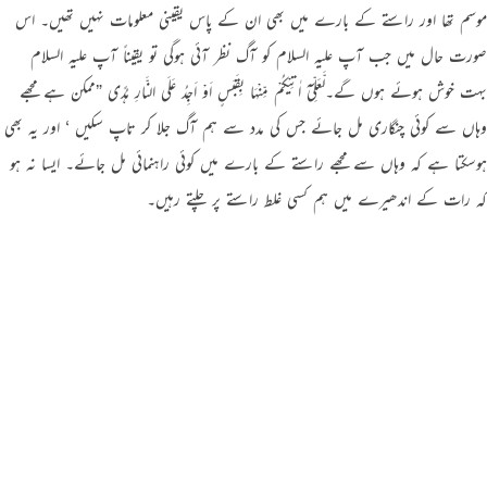
موسم تھا اور راستے کے بارے میں بھی ان کے پاس یقینی معلومات نہیں تھیں۔ اس
صورت حال میں جب آپ علیہ السلام کو آگ نظر آئی ہوگی تو یقیناً آپ علیہ السلام
بہت خوش ہوئے ہوں گے۔لَّعَلِّیْٓ اٰتِیْکُمْ مِّنْہَا بِقَبَسٍ اَوْ اَجِدُ عَلَی النَّارِ ہُدًی ”ممکن ہے مجھے
وہاں سے کوئی چنگاری مل جائے جس کی مدد سے ہم آگ جلا کر تاپ سکیں ‘ اور یہ بھی
ہوسکتا ہے کہ وہاں سے مجھے راستے کے بارے میں کوئی راہنمائی مل جائے۔ ایسا نہ ہو
کہ رات کے اندھیرے میں ہم کسی غلط راستے پر چلتے رہیں۔