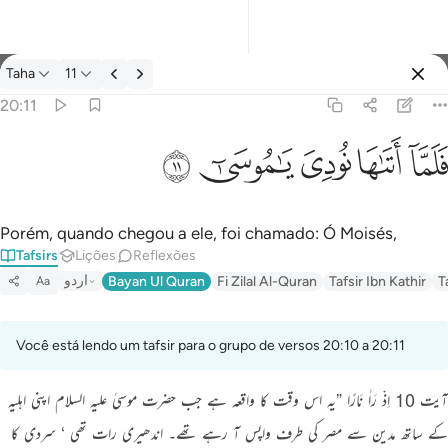
Tafsir: Taha 20:11
Taha
11
Entrar
20:11
فلما اتاها نودي يا موسى ١١
ﲵ
ﲶ
ﲷ
ﲸ
ﲹ
فَلَمَّآ أَتَىٰهَا نُودِىَ يَـٰمُوسَىٰٓ ١١
Porém, quando chegou a ele, foi chamado: Ó Moisés,
Tafsirs
Lições
Reflexões
اردو
Bayan Ul Quran
Fi Zilal Al-Quran
Tafsir Ibn Kathir
T
Aa
Você está lendo um tafsir para o grupo de versos 20:10 a 20:11
آیت 10 اِذْ رَاٰ نَارًا ”یہ اس وقت کا واقعہ ہے جب حضرت موسیٰ علیہ السلام اپنی اہلیہ
کے ساتھ مدین سے مصر کی طرف واپس آ رہے تھے۔ اندھیری رات تھی ‘ سردی کا