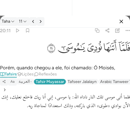
Tafsir: Taha 20:11
Taha
11
Entrar
20:11
فلما اتاها نودي يا موسى ١١
ﲵ
ﲶ
ﲷ
ﲸ
ﲹ
فَلَمَّآ أَتَىٰهَا نُودِىَ يَـٰمُوسَىٰٓ ١١
Porém, quando chegou a ele, foi chamado: Ó Moisés,
Tafsirs
Lições
Reflexões
العربية
Tafsir Muyassar
Tafseer Jalalayn
Arabic Tanweer 
Aa
فلما أتى موسى تلك النار ناداه الله:
يا موسى، إني أنا ربك فاخلع نعليك، إنك
الآن بوادي
«طوى»
الذي باركته، وذلك استعدادًا لمناجاة ربه.