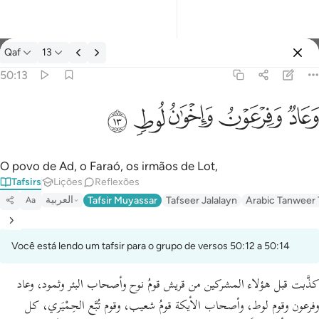
Tafsir: Qaf 50:13
Qaf
13
Entrar
50:13
وعاد وفرعون واخوان لوط ١٣
ﲳ
ﲴ
ﲵ
ﲶ
ﲷ
وَعَادٌۭ وَفِرْعَوْنُ وَإِخْوَٰنُ لُوطٍۢ ١٣
O povo de Ad, o Faraó, os irmãos de Lot,
Tafsirs
Lições
Reflexões
العربية
Tafsir Muyassar
Tafseer Jalalayn
Arabic Tanweer 
Aa
Você está lendo um tafsir para o grupo de versos 50:12 a 50:14
كذَّبت قبل هؤلاء المشركين من قريش قومُ نوح وأصحاب البئر وثمود، وعاد
وفرعون وقوم لوط، وأصحاب الأيكة قومُ شعيب، وقوم تُبَّع الحِمْيَري، كل