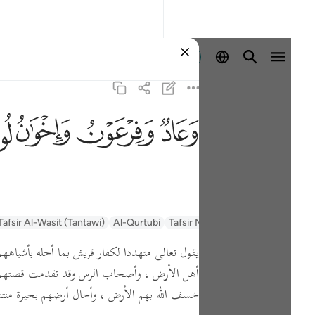
Entrar
ﲳ
ﲴ
ﲵ
ﲶ
السعدي Al-Sa'di
Tafsir Muyassar
Al-Qurtubi
Tafsir Al-Wasit (Tantawi)
يقول تعالى متهددا لكفار قريش بما أحله بأشباههم 
أهل الأرض ، وأصحاب الرس وقد تقدمت قصتهم
خسف الله بهم الأرض ، وأحال أرضهم بحيرة منتنة