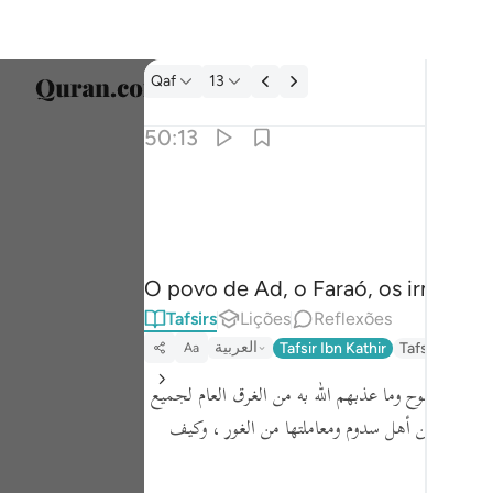
Tafsir: Qaf 50:13
Qaf
13
Seleci
50:13
Englis
وعاد وفرعون واخوان لوط ١٣
العربية
وَعَادٌۭ وَفِرْعَوْنُ وَإِخْوَٰنُ لُوطٍۢ ١٣
বাংলা
O povo de Ad, o Faraó, os irmãos d
ارسی
Tafsirs
Lições
Reflexões
França
العربية
Tafsir Ibn Kathir
Tafseer Jalal
Aa
Indon
 ، كقوم نوح وما عذبهم الله به من الغرق العام لجميع
Italia
ث إليهم من أهل سدوم ومعاملتها من الغور ، وكيف
Dutch