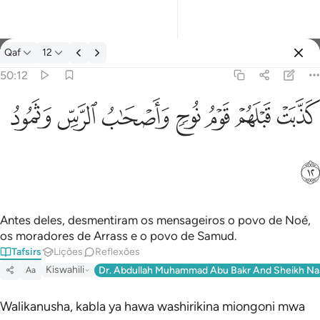
Tafsir: Qaf 50:12
Qaf
12
Entrar
50:12
كذبت قبلهم قوم نوح واصحاب الرس وثمود ١٢
ﲫ
ﲬ
ﲭ
ﲮ
ﲯ
ﲰ
ﲱ
كَذَّبَتْ قَبْلَهُمْ قَوْمُ نُوحٍۢ وَأَصْحَـٰبُ ٱلرَّسِّ وَثَمُودُ ١٢
ﲲ
Antes deles, desmentiram os mensageiros o povo de Noé,
os moradores de Arrass e o povo de Samud.
Tafsirs
Lições
Reflexões
Kiswahili
Dr. Abdullah Muhammad Abu Bakr And Sheikh Na
Aa
Walikanusha, kabla ya hawa washirikina miongoni mwa