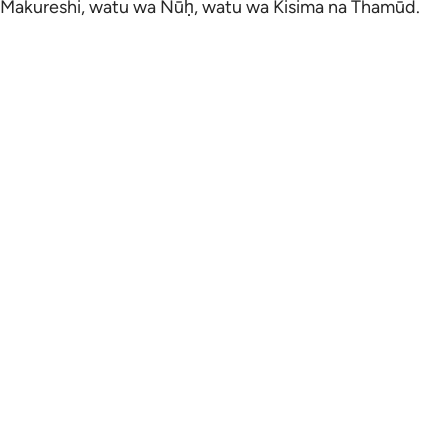
Makureshi, watu wa Nūḥ, watu wa Kisima na Thamūd.