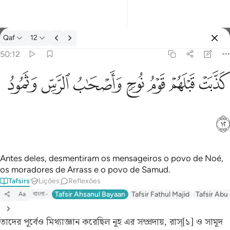
Tafsir: Qaf 50:12
Qaf
12
Entrar
50:12
كذبت قبلهم قوم نوح واصحاب الرس وثمود ١٢
ﲫ
ﲬ
ﲭ
ﲮ
ﲯ
ﲰ
ﲱ
كَذَّبَتْ قَبْلَهُمْ قَوْمُ نُوحٍۢ وَأَصْحَـٰبُ ٱلرَّسِّ وَثَمُودُ ١٢
ﲲ
Antes deles, desmentiram os mensageiros o povo de Noé,
os moradores de Arrass e o povo de Samud.
Tafsirs
Lições
Reflexões
বাংলা
Tafsir Ahsanul Bayaan
Tafsir Fathul Majid
Tafsir Abu
Aa
তাদের পূর্বেও মিথ্যাজ্ঞান করেছিল নূহ এর সম্প্রদায়, রাস্[১] ও সামূদ