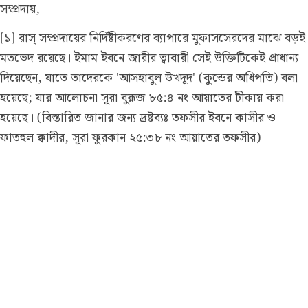
সম্প্রদায়,
[১] রাস্ সম্প্রদায়ের নির্দিষ্টীকরণের ব্যাপারে মুফাসসেরদের মাঝে বড়ই
মতভেদ রয়েছে। ইমাম ইবনে জারীর ত্বাবারী সেই উক্তিটিকেই প্রাধান্য
দিয়েছেন, যাতে তাদেরকে 'আসহাবুল উখদূদ' (কুন্ডের অধিপতি) বলা
হয়েছে; যার আলোচনা সূরা বুরূজ ৮৫:৪ নং আয়াতের টীকায় করা
হয়েছে।
(বিস্তারিত জানার জন্য দ্রষ্টব্যঃ তফসীর ইবনে কাসীর ও
ফাতহুল ক্বাদীর, সূরা ফুরকান ২৫:৩৮ নং আয়াতের তফসীর)