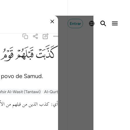
Entrar
ﲫ
ﲬ
ﲭ
o povo de Samud.
fsir Al-Wasit (Tantawi)
Al-Qurtubi
Tafsir Ibn Kathir
Tafsir Muyassar
أي:
كذب الذين من قبلهم من الأم \