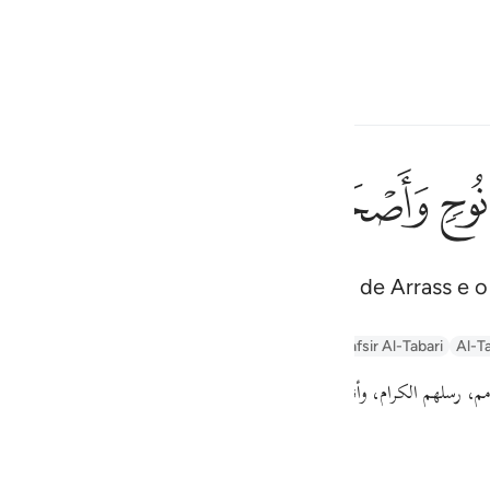
one o idioma
Entrar
h
ﲮ
ﲯ
ﲰ
ﲱ
ﲲ
geiros o povo de Noé, os moradores de Arrass e 
ف
is
n
Arabic Tanweer Tafseer
Tafseer Al-Baghawi
Tafsir Al-Tabari
Al-Ta
esia
م، رسلهم الكرام، وأنبياءهم العظام، كـ
"نوح\"
كذبه قومه،
وثمود كذبوا صال]
no