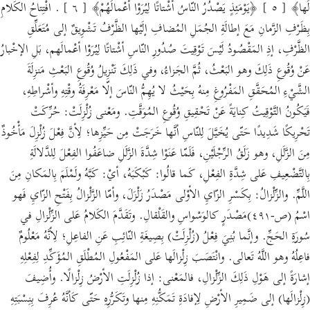
لَها﴾ [ ٥ ] ﴿يَوْمَئِذٍ يَصْدُرُ النّاسُ أشْتاتًا لِيُرَوْا أعْمالَهُمْ﴾ [ ٦ ] . افْتِتاحُ الكَلامِ
بِظَرْفِ الزَّمانِ مَعَ إطالَةِ الجُمَلِ المُضافِ إلَيْها الظَّرْفُ تَشْوِيقٌ إلى مُتَعَلِّقِ
الظَّرْفِ، إذِ المَقْصُودُ لَيْسَ تَوْقِيتَ صُدُورِ النّاسِ أشْتاتًا لِيُرَوْا أعْمالَهم، بَلِ الإخْبارُ
عَنْ وُقُوعِ ذَلِكَ وهو البَعْثُ، ثُمَّ الجَزاءُ، وفي ذَلِكَ تَنْزِيلُ وُقُوعِ البَعْثِ مَنزِلَةَ
الشَّيْءِ المُحَقَّقِ المَفْرُوغِ مِنهُ بِحَيْثُ لا يُهِمُّ النّاسَ إلّا مَعْرِفَةُ وقْتِهِ وأشْراطِهِ،
فَيَكُونُ التَّوْقِيتُ كِنايَةً عَنْ تَحْقِيقِ وُقُوعِ المُوَقَّتِ. ومَعْنى زُلْزِلَتْ: حُرِّكَتْ
تَحْرِيكًا شَدِيدًا حَتّى يُخَيَّلَ لِلنّاسِ أنَّها خَرَجَتْ مِن حَيِّزِها؛ لِأنَّ فِعْلَ زُلْزِلَ مَأْخُوذٌ
مِنَ الزَّلَلِ، وهو زَلَقُ الرِّجْلَيْنِ، فَلَمّا عَنَوْا شِدَّةَ الزَّلَلِ ضاعَفُوا الفِعْلَ لِلدَّلالَةِ
بِالتَّضْعِيفِ عَلى شِدَّةِ الفِعْلِ، كَما قالُوا: كَبْكَبَهُ، أيْ: كَبَّهُ ولَمْلَمَ بِالمَكانِ مِنَ
اللَّمِّ. والزِّلْزالُ: بِكَسْرِ الزّايِ الأوْلى مَصْدَرُ زَلْزَلَ، وأمّا الزَّلْزالُ بِفَتْحِ الزّايِ فَهو
اسْمُ (ص-٤٩١)مَصْدَرٍ كالوَسْواسِ والقَلْقالِ. وتَقَدَّمَ الكَلامُ عَلى الزِّلْزالِ في
سُورَةِ الحَجِّ. وإنَّما بُنِيَ فِعْلُ (زُلْزِلَتْ) بِصِيغَةِ النّائِبِ عَنِ الفاعِلِ؛ لِأنَّهُ مَعْلُومٌ
فاعِلُهُ وهو اللَّهُ تَعالى. وانْتَصَبَ زِلْزالَها عَلى المَفْعُولِ المُطْلَقِ المُؤَكِّدِ لِفِعْلِهِ
إشارَةً إلى هَوْلِ ذَلِكَ الزِّلْزالِ، فالمَعْنى: إذا زُلْزِلَتِ الأرْضُ زِلْزالًا. وأُضِيفَ
(زِلْزالَها) إلى ضَمِيرِ الأرْضِ لِإفادَةِ تَمَكُّنِهِ مِنها وتَكَرُّرِهِ حَتّى كَأنَّهُ عُرِفَ بِنِسْبَتِهِ