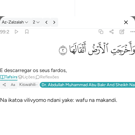
Tafsir: Az-Zalzalah 99:2
Az-Zalzalah
2
Entrar
99:2
واخرجت الارض اثقالها ٢
ﱺ
ﱻ
ﱼ
ﱽ
وَأَخْرَجَتِ ٱلْأَرْضُ أَثْقَالَهَا ٢
E descarregar os seus fardos,
Tafsirs
Lições
Reflexões
Kiswahili
Dr. Abdullah Muhammad Abu Bakr And Sheikh Na
Aa
Na ikatoa vilivyomo ndani yake: wafu na makandi.