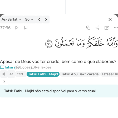
Tafsir: As-Saffat 37:96
As-Saffat
96
Entrar
37:96
والله خلقكم وما تعملون ٩٦
ﲤ
ﲥ
ﲦ
ﲧ
ﲨ
وَٱللَّهُ خَلَقَكُمْ وَمَا تَعْمَلُونَ ٩٦
Apesar de Deus vos ter criado, bem como o que elaborais?
Tafsirs
Lições
Reflexões
বাংলা
Tafsir Fathul Majid
Tafsir Abu Bakr Zakaria
Tafseer Ib
Aa
Tafsir Fathul Majid não está disponível para o verso atual.