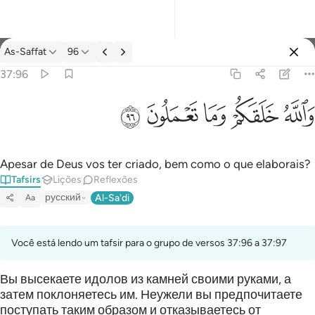
Tafsir: As-Saffat 37:96
As-Saffat
96
Entrar
37:96
والله خلقكم وما تعملون ٩٦
ﲤ
ﲥ
ﲦ
ﲧ
ﲨ
وَٱللَّهُ خَلَقَكُمْ وَمَا تَعْمَلُونَ ٩٦
Apesar de Deus vos ter criado, bem como o que elaborais?
Tafsirs
Lições
Reflexões
русский
Al-Sa'di
Aa
Você está lendo um tafsir para o grupo de versos 37:96 a 37:97
Вы высекаете идолов из камней своими руками, а
затем поклоняетесь им. Неужели вы предпочитаете
поступать таким образом и отказываетесь от