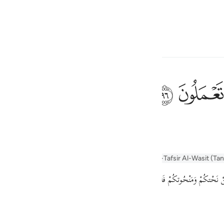
one o idioma
Entrar
h
ﲧ
ﲨ
 como o que elaborais?
ف
is
r Tafseer
Tafseer Al-Baghawi
Tafsir Al-Tabari
Al-Tafsir Al-Wasit (Ta
esia
no