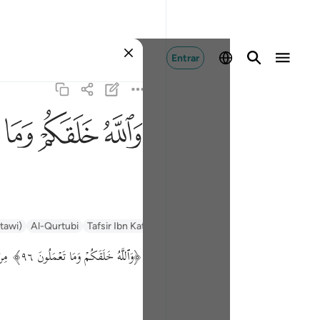
Entrar
ﲤ
ﲥ
ﲦ
ntawi)
Al-Qurtubi
Tafsir Ibn Kathir
Tafsir Muyassar
السعدي Al-Sa'di
﴿وَٱللَّهُ خَلَقَكُمۡ وَمَا تَعۡمَلُونَ ٩٦﴾ مِنْ نَحْتكُمْ وَمَنْحُوتكُمْ فَاعْبُدُوهُ وَحْده وَمَا مَصْدَرِيَّة وَقِيلَ مَوْصُولَة وَقِيلَ موصوفة