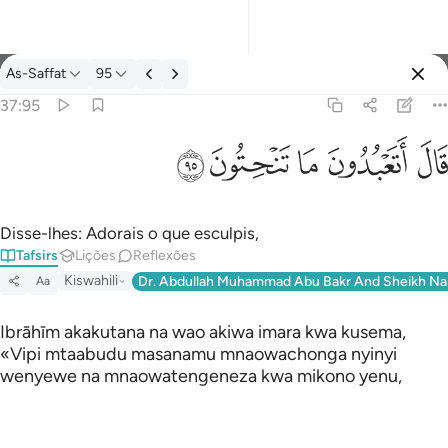
Tafsir: As-Saffat 37:95
As-Saffat
95
Entrar
37:95
قال اتعبدون ما تنحتون ٩٥
ﲟ
ﲠ
ﲡ
ﲢ
ﲣ
قَالَ أَتَعْبُدُونَ مَا تَنْحِتُونَ ٩٥
Disse-lhes: Adorais o que esculpis,
Tafsirs
Lições
Reflexões
Kiswahili
Dr. Abdullah Muhammad Abu Bakr And Sheikh Na
Aa
Ibrāhīm akakutana na wao akiwa imara kwa kusema,
«Vipi mtaabudu masanamu mnaowachonga nyinyi
wenyewe na mnaowatengeneza kwa mikono yenu,