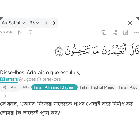
Tafsir: As-Saffat 37:95
As-Saffat
95
Entrar
37:95
قال اتعبدون ما تنحتون ٩٥
ﲟ
ﲠ
ﲡ
ﲢ
ﲣ
قَالَ أَتَعْبُدُونَ مَا تَنْحِتُونَ ٩٥
Disse-lhes: Adorais o que esculpis,
Tafsirs
Lições
Reflexões
বাংলা
Tafsir Ahsanul Bayaan
Tafsir Fathul Majid
Tafsir Abu
Aa
সে বলল, ‘তোমরা নিজেরা যাদেরকে পাথর খোদাই করে নির্মাণ কর
তোমরা কি তাদেরই পূজা কর?