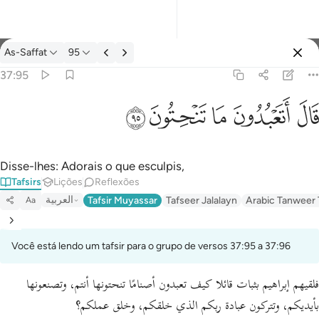
Tafsir: As-Saffat 37:95
As-Saffat
95
Entrar
37:95
قال اتعبدون ما تنحتون ٩٥
ﲟ
ﲠ
ﲡ
ﲢ
ﲣ
قَالَ أَتَعْبُدُونَ مَا تَنْحِتُونَ ٩٥
Disse-lhes: Adorais o que esculpis,
Tafsirs
Lições
Reflexões
العربية
Tafsir Muyassar
Tafseer Jalalayn
Arabic Tanweer 
Aa
Você está lendo um tafsir para o grupo de versos 37:95 a 37:96
فلقيهم إبراهيم بثبات قائلا كيف تعبدون أصنامًا تنحتونها أنتم، وتصنعونها
بأيديكم، وتتركون عبادة ربكم الذي خلقكم، وخلق عملكم؟