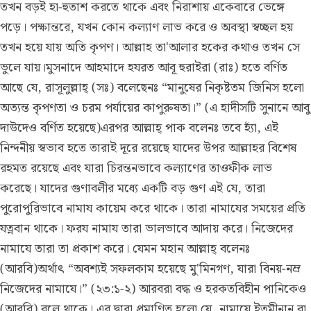
তখন বড়ই হা-হুতাশ করতে থাকে এবং নিরাশায় একেবারে ভেঙ্গে
পড়ে। পক্ষান্তরে, যখন কোন কল্যাণ লাভ করে ও অবস্থা স্বচ্ছল হয়
তখন হয়ে যায় অতি কৃপণ। আল্লাহ তা'আলার হকের কথাও তখন সে
ভুলে যায়।মুসনাদে আহমাদে হযরত আবূ হুরাইরা (রাঃ) হতে বর্ণিত
আছে যে, রাসূলুল্লাহ্ (সঃ) বলেছেনঃ “মানুষের নিকৃষ্টতম জিনিস হলো
অত্যন্ত কৃপণতা ও চরম পর্যায়ের কাপুরুষতা।” (এ হাদীসটি সুনানে আবু
দাউদেও বর্ণিত হয়েছে)এরপর আল্লাহ্ পাক বলেনঃ তবে হ্যাঁ, এই
নিন্দনীয় স্বভাব হতে তারাই দূরে রয়েছে যাদের উপর আল্লাহর বিশেষ
রহমত রয়েছে এবং যারা চিরন্তনভাবে কল্যাণের তাওফীক লাভ
করেছে। যাদের গুণাবলীর মধ্যে একটি বড় গুণ এই যে, তারা
পুরোপুরিভাবে নামায কায়েম করে থাকে। তারা নামাযের সময়ের প্রতি
যত্নবান থাকে। ফরয নামায তারা ভালভাবে আদায় করে। নিজেদের
নামাযে তারা তা প্রকাশ করে। যেমন মহান আল্লাহ্ বলেনঃ
(আরবি)অর্থাৎ “অবশ্যই সফলকাম হয়েছে মু'মিনগণ, যারা বিনয়-নম্র
নিজেদের নামাযে।” (২৩:১-২) আরবরা বদ্ধ ও হরকতবিহীন পানিকেও
(আরবি) বলে থাকে। এর দ্বারা প্রমাণিত হলো যে, নামাযে ইতমীনান বা