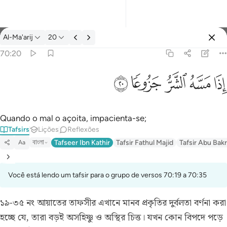
Tafsir: Al-Ma'arij 70:20
Al-Ma'arij
20
Entrar
70:20
اذا مسه الشر جزوعا ٢٠
ﱰ
ﱱ
ﱲ
ﱳ
ﱴ
إِذَا مَسَّهُ ٱلشَّرُّ جَزُوعًۭا ٢٠
Quando o mal o açoita, impacienta-se;
Tafsirs
Lições
Reflexões
বাংলা
Tafseer Ibn Kathir
Tafsir Fathul Majid
Tafsir Abu Bakr
Aa
Você está lendo um tafsir para o grupo de versos 70:19 a 70:35
১৯-৩৫ নং আয়াতের তাফসীর
এখানে মানব প্রকৃতির দুর্বলতা বর্ণনা করা
হচ্ছে যে, তারা বড়ই অসহিষ্ণু ও অস্থির চিত্ত। যখন কোন বিপদে পড়ে