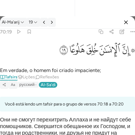
Tafsir: Al-Ma'arij 70:19
Al-Ma'arij
19
Entrar
70:19
۞ ان الانسان خلق هلوعا ١٩
ﱪ ﱫ
ﱬ
ﱭ
ﱮ
ﱯ
۞ إِنَّ ٱلْإِنسَـٰنَ خُلِقَ هَلُوعًا ١٩
Em verdade, o homem foi criado impaciente;
Tafsirs
Lições
Reflexões
русский
Al-Sa'di
Aa
Você está lendo um tafsir para o grupo de versos 70:18 a 70:20
Они не смогут перехитрить Аллаха и не найдут себе
помощников. Свершится обещанное их Господом, и
тогда ни родственники, ни друзья не придут на