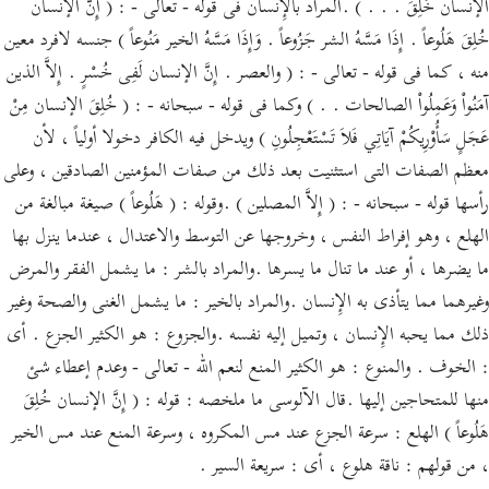
الإنسان خُلِقَ . . . ) .المراد بالإِنسان فى قوله - تعالى - : ( إِنَّ الإنسان
خُلِقَ هَلُوعاً . إِذَا مَسَّهُ الشر جَزُوعاً . وَإِذَا مَسَّهُ الخير مَنُوعاً ) جنسه لافرد معين
منه ، كما فى قوله - تعالى - : ( والعصر . إِنَّ الإنسان لَفِى خُسْرٍ . إِلاَّ الذين
آمَنُواْ وَعَمِلُواْ الصالحات . . ) وكما فى قوله - سبحانه - : ( خُلِقَ الإنسان مِنْ
عَجَلٍ سَأُوْرِيكُمْ آيَاتِي فَلاَ تَسْتَعْجِلُونِ ) ويدخل فيه الكافر دخولا أولياً ، لأن
معظم الصفات التى استثنيت بعد ذلك من صفات المؤمنين الصادقين ، وعلى
رأسها قوله - سبحانه - : ( إِلاَّ المصلين ) .وقوله : ( هَلُوعاً ) صيغة مبالغة من
الهلع ، وهو إفراط النفس ، وخروجها عن التوسط والاعتدال ، عندما ينزل بها
ما يضرها ، أو عند ما تنال ما يسرها .والمراد بالشر : ما يشمل الفقر والمرض
وغيرهما مما يتأذى به الإِنسان .والمراد بالخير : ما يشمل الغنى والصحة وغير
ذلك مما يحبه الإِنسان ، وتميل إليه نفسه .والجزوع : هو الكثير الجزع . أى
: الخوف . والمنوع : هو الكثير المنع لنعم الله - تعالى - وعدم إعطاء شئ
منها للمتحاجين إليها .قال الآلوسى ما ملخصه : قوله : ( إِنَّ الإنسان خُلِقَ
هَلُوعاً ) الهلع : سرعة الجزع عند مس المكروه ، وسرعة المنع عند مس الخير
، من قولهم : ناقة هلوع ، أى : سريعة السير .