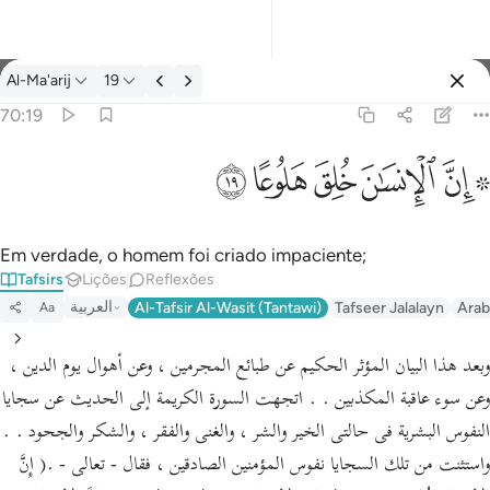
Tafsir: Al-Ma'arij 70:19
Al-Ma'arij
19
Entrar
70:19
۞ ان الانسان خلق هلوعا ١٩
ﱪ ﱫ
ﱬ
ﱭ
ﱮ
ﱯ
۞ إِنَّ ٱلْإِنسَـٰنَ خُلِقَ هَلُوعًا ١٩
Em verdade, o homem foi criado impaciente;
Tafsirs
Lições
Reflexões
العربية
Al-Tafsir Al-Wasit (Tantawi)
Tafseer Jalalayn
Arab
Aa
وبعد هذا البيان المؤثر الحكيم عن طبائع المجرمين ، وعن أهوال يوم الدين ،
وعن سوء عاقبة المكذبين . . اتجهت السورة الكريمة إلى الحديث عن سجايا
النفوس البشرية فى حالتى الخير والشر ، والغنى والفقر ، والشكر والجحود . .
واستثنت من تلك السجايا نفوس المؤمنين الصادقين ، فقال - تعالى - .( إِنَّ