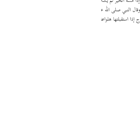
ذا مسه الخير لم يشكر ، وإذا مسه الضر لم يصبر ; قاله ثعلب . وقال ثعلب أيضا
guês
 وقال النبي صلى الله عليه وسلم : " شر ما أعطي العبد شح هالع وجبن خالع " .
ий
إذا استقبلتها هلواعالذعلب والذعلبة الناقة السريعة .
ไทย
e
中文
u
ol
ili
Việt