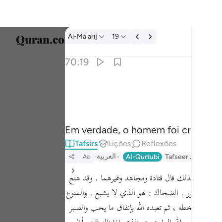
Tafsir: Al-Ma'arij 70:19
Al-Ma'arij
19
Seleci
70:19
Englis
۞ ان الانسان خلق هلوعا ١٩
العربية
۞ إِنَّ ٱلْإِنسَـٰنَ خُلِقَ هَلُوعًا ١٩
বাংলা
Em verdade, o homem foi criado i
ارسی
Tafsirs
Lições
Reflexões
França
العربية
Al-Qurtubi
Tafseer Jalalayn
Aa
Indon
 والهلع في اللغة : [ ص: 266 ] أشد الحرص وأسوأ الجزع وأفحشه . وكذلك قال قتادة ومجاهد وغيرهما . وقد هلع
Italia
 : هو الضجور . الضحاك : هو الذي لا يشبع . والمنوع
كرهه ويسخطه ، ثم تعبده الله بإنفاق ما يحب والصبر
Dutch