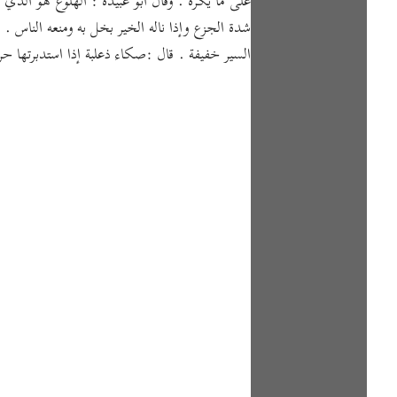
على ما يكره . وقال أبو عبيدة : الهلوع هو الذي إ
شدة الجزع وإذا ناله الخير بخل به ومنعه الناس .
السير خفيفة . قال :صكاء ذعلبة إذا استدبرتها حرج 