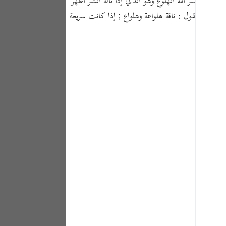
 : قد فسر الله الهلوع وهو الذي إذا ناله الشر أظهر
Portu
 والعرب تقول : ناقة هلواعة وهلواع ; إذا كانت سريعة
русск
Shqip
ภาษา
Türkç
اردو
简体
Melay
Españ
Kiswah
Tiếng 