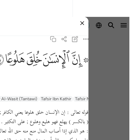
Entrar
ﱪ ﱫ
ﱬ
ﱭ
ﱮ
ﱯ
السعدي Al-Sa'di
Tafsir Muyassar
Tafsir Ibn Kathir
r Al-Wasit (Tantawi)
( بالكسر ) يهلع فهو هليع وهلوع ; على التكثير 
: هو الذي إذا أصاب المال منع منه حق الله تعال