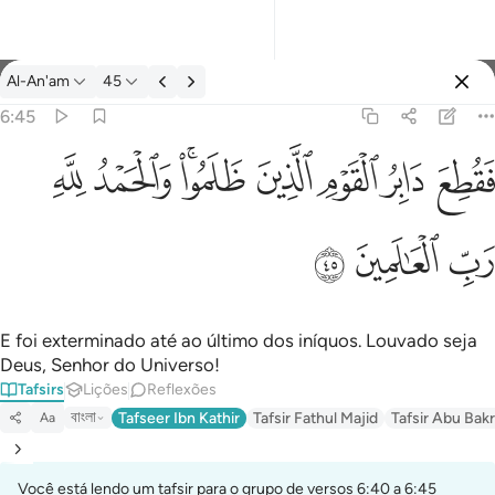
Tafsir: Al-An'am 6:45
Al-An'am
45
Entrar
6:45
فقطع دابر القوم الذين ظلموا والحمد لله رب العالمين ٤٥
ﱁ
ﱂ
ﱃ
ﱄ
ﱅﱆ
ﱇ
ﱈ
َابِرُ ٱلْقَوْمِ ٱلَّذِينَ ظَلَمُوا۟ ۚ وَٱلْحَمْدُ لِلَّهِ رَبِّ ٱلْعَـٰلَمِينَ ٤٥
ﱉ
ﱊ
ﱋ
E foi exterminado até ao último dos iníquos. Louvado seja
Deus, Senhor do Universo!
Tafsirs
Lições
Reflexões
বাংলা
Tafseer Ibn Kathir
Tafsir Fathul Majid
Tafsir Abu Bakr
Aa
Você está lendo um tafsir para o grupo de versos 6:40 a 6:45