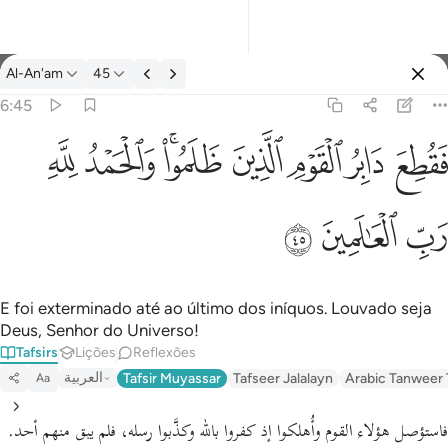
Tafsir: Al-An'am 6:45
Al-An'am
45
Entrar
6:45
فقطع دابر القوم الذين ظلموا والحمد لله رب العالمين ٤٥
ﱁ
ﱂ
ﱃ
ﱄ
ﱅﱆ
ﱇ
ﱈ
َابِرُ ٱلْقَوْمِ ٱلَّذِينَ ظَلَمُوا۟ ۚ وَٱلْحَمْدُ لِلَّهِ رَبِّ ٱلْعَـٰلَمِينَ ٤٥
ﱉ
ﱊ
ﱋ
E foi exterminado até ao último dos iníquos. Louvado seja
Deus, Senhor do Universo!
Tafsirs
Lições
Reflexões
العربية
Tafsir Muyassar
Tafseer Jalalayn
Arabic Tanweer 
Aa
فاستؤصل هؤلاء القوم وأُهلكوا إذ كفروا بالله وكذَّبوا رسله، فلم يبق منهم أحد.