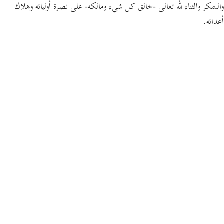
والشكر والثناء لله تعالى -خالق كل شيء ومالكه- على نصرة أوليائه وهلاك
أعدائه.