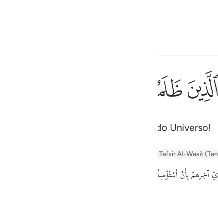
one o idioma
Entrar
h
ﱅﱆ
ﱇ
ﱈ
ﱉ
ﱊ
فقطع د
فَقُطِعَ دَابِرُ ٱلْقَوْمِ ٱلَّذِ
 iníquos. Louvado seja Deus, Senhor do Universo!
ف
is
r Tafseer
Tafseer Al-Baghawi
Tafsir Al-Tabari
Al-Tafsir Al-Wasit (Ta
esia
﴿ْتُؤْصِلُوا ﴿وَٱلۡحَمۡدُ لِلَّهِ رَبِّ ٱلۡعَـٰلَمِینَ ٤٥﴾ عَلَى نَصْر الرُّسُل وَإِهْلَاك الْكَافِرِينَ
no