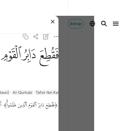
Entrar
ﱁ
ﱂ
ﱃ
ﱄ
ntawi)
Al-Qurtubi
Tafsir Ibn Kathir
Tafsir Muyassar
السعدي Al-Sa'di
فَقُطِعَ دَابِرُ ٱلۡقَوۡمِ ٱلَّذِینَ ظَلَمُوا۟ۚ﴾ أَيْ آخِرهمْ بِأَنْ اُس