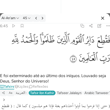
Tafsir: Al-An'am 6:45
Al-An'am
45
Entrar
6:45
فقطع دابر القوم الذين ظلموا والحمد لله رب العالمين ٤٥
ﱁ
ﱂ
ﱃ
ﱄ
ﱅﱆ
ﱇ
ﱈ
َابِرُ ٱلْقَوْمِ ٱلَّذِينَ ظَلَمُوا۟ ۚ وَٱلْحَمْدُ لِلَّهِ رَبِّ ٱلْعَـٰلَمِينَ ٤٥
ﱉ
ﱊ
ﱋ
E foi exterminado até ao último dos iníquos. Louvado seja
Deus, Senhor do Universo!
Tafsirs
Lições
Reflexões
العربية
Tafsir Ibn Kathir
Tafseer Jalalayn
Arabic Tanweer 
Aa
( حتى إذا فرحوا بما أوتوا أخذناهم بغتة فإذا هم مبلسون )
كما قال :
( فقطع